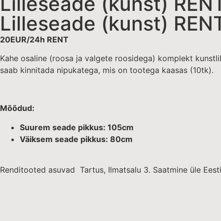
Lilleseade (kunst) REN
Lilleseade (kunst) REN
20EUR/24h RENT
Kahe osaline (roosa ja valgete roosidega) komplekt kunstlill
saab kinnitada nipukatega, mis on tootega kaasas (10tk).
Mõõdud:
Suurem seade pikkus: 105cm
Väiksem seade pikkus: 80cm
Renditooted asuvad Tartus, Ilmatsalu 3. Saatmine üle Eesti 