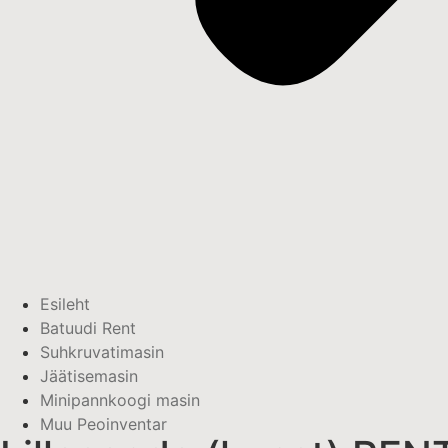
Esileht
Batuudi Rent
Suhkruvatimasin
Jäätisemasin
Minipannkoogi masin
Muu Peoinventar