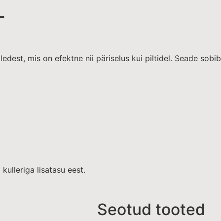
T
T
edest, mis on efektne nii päriselus kui piltidel. Seade sobi
kulleriga lisatasu eest.
Seotud tooted