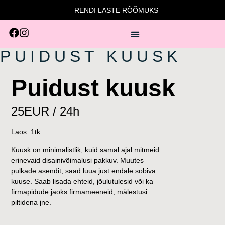
RENDI LASTE RÕÕMUKS
PUIDUST KUUSK
Puidust kuusk
25EUR / 24h
Laos: 1tk
Kuusk on minimalistlik, kuid samal ajal mitmeid
erinevaid disainivõimalusi pakkuv. Muutes
pulkade asendit, saad luua just endale sobiva
kuuse. Saab lisada ehteid, jõulutulesid või ka
firmapidude jaoks firmameeneid, mälestusi
piltidena jne.