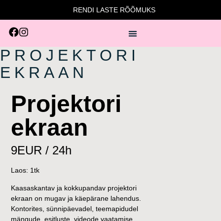
RENDI LASTE RÕÕMUKS
PROJEKTORI
EKRAAN
Projektori
ekraan
9EUR / 24h
Laos: 1tk
Kaasaskantav ja kokkupandav projektori
ekraan on mugav ja käepärane lahendus.
Kontorites, sünnipäevadel, teemapidudel
mängude, esitluste, videode vaatamise