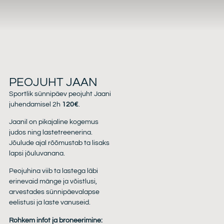
PEOJUHT JAAN
Sportlik sünnipäev peojuht Jaani
juhendamisel 2h
120€
.
Jaanil on pikajaline kogemus
judos ning lastetreenerina.
Jõulude ajal rõõmustab ta lisaks
lapsi jõuluvanana.
Peojuhina viib ta lastega läbi
erinevaid mänge ja võistlusi,
arvestades sünnipäevalapse
eelistusi ja laste vanuseid.
Rohkem infot ja broneerimine: