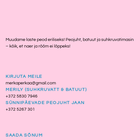
Muudame laste peod eriliseks! Peojuht, batuut ja suhkruvatimasin
– kõik, et naer ja rõõm ei lõppeks!
KIRJUTA MEILE
merkaperkaa@gmail.com
MERILY (SUHKRUVATT & BATUUT)
+372 5830 7946
SÜNNIPÄEVADE PEOJUHT JAAN
+372 5267 301
SAADA SÕNUM